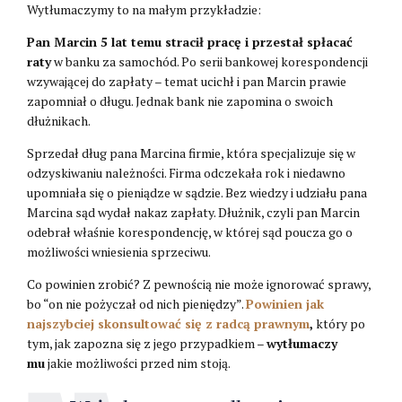
Wytłumaczymy to na małym przykładzie:
Pan Marcin 5 lat temu stracił pracę i przestał spłacać
raty
w banku za samochód. Po serii bankowej korespondencji
wzywającej do zapłaty – temat ucichł i pan Marcin prawie
zapomniał o długu. Jednak bank nie zapomina o swoich
dłużnikach.
Sprzedał dług pana Marcina firmie, która specjalizuje się w
odzyskiwaniu należności. Firma odczekała rok i niedawno
upomniała się o pieniądze w sądzie. Bez wiedzy i udziału pana
Marcina sąd wydał nakaz zapłaty. Dłużnik, czyli pan Marcin
odebrał właśnie korespondencję, w której sąd poucza go o
możliwości wniesienia sprzeciwu.
Co powinien zrobić? Z pewnością nie może ignorować sprawy,
bo “on nie pożyczał od nich pieniędzy”.
Powinien jak
najszybciej skonsultować się z radcą prawnym
,
który po
tym, jak zapozna się z jego przypadkiem –
wytłumaczy
mu
jakie możliwości przed nim stoją.