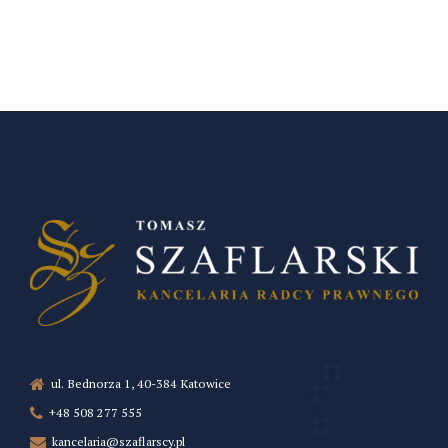
ul. Bednorza 1, 40-384 Katowice
+48 508 277 555
kancelaria@szaflarscy.pl