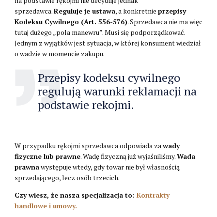
na podstawie rękojmi nie decyduje jednak
sprzedawca.
Reguluje je ustawa
, a konkretnie
przepisy
Kodeksu Cywilnego (Art. 556-576)
. Sprzedawca nie ma więc
tutaj dużego „pola manewru”. Musi się podporządkować.
Jednym z wyjątków jest sytuacja, w której konsument wiedział
o wadzie w momencie zakupu.
Przepisy kodeksu cywilnego
regulują warunki reklamacji na
podstawie rekojmi.
W przypadku rękojmi sprzedawca odpowiada za
wady
fizyczne lub prawne
. Wadę fizyczną już wyjaśniliśmy.
Wada
prawna
występuje wtedy, gdy towar nie był własnością
sprzedającego, lecz osób trzecich.
Czy wiesz, że nasza specjalizacja to:
Kontrakty
handlowe i umowy.