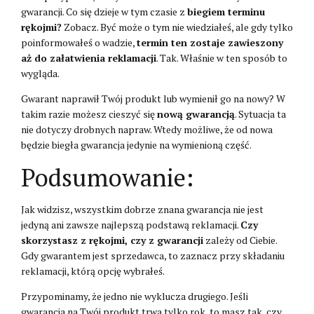
gwarancji. Co się dzieje w tym czasie z
biegiem terminu
rękojmi
?
Zobacz. Być może o tym nie wiedziałeś, ale gdy tylko
poinformowałeś o wadzie,
termin ten zostaje zawieszony
aż do załatwienia reklamacji
. Tak. Właśnie w ten sposób to
wygląda.
Gwarant naprawił Twój produkt lub wymienił go na nowy? W
takim razie możesz cieszyć się
nową gwarancją
. Sytuacja ta
nie dotyczy drobnych napraw. Wtedy możliwe, że od nowa
będzie biegła gwarancja jedynie na wymienioną część.
Podsumowanie:
Jak widzisz, wszystkim dobrze znana gwarancja nie jest
jedyną ani zawsze najlepszą podstawą reklamacji.
Czy
skorzystasz z rękojmi, czy z gwarancji
zależy od Ciebie.
Gdy gwarantem jest sprzedawca, to zaznacz przy składaniu
reklamacji, którą opcję wybrałeś.
Przypominamy, że jedno nie wyklucza drugiego. Jeśli
gwarancja na Twój produkt trwa tylko rok, to masz tak, czy