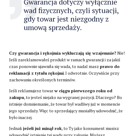
Gwarancja dotyczy wyłącznie
wad fizycznych, czyli sytuacji,
gdy towar jest niezgodny z
umową sprzedaży.
Czy gwarancja i rękojmia wykluczają się wzajemnie?
Nie!
Jeśli zareklamowałeś produkt w ramach gwarancji i za jakiś
czas ponownie ujawniła się wada, to nadal masz
prawo do
reklamacji z tytułu rękojmi
. I odwrotnie. Oczywiście przy
zachowaniu określonych terminów.
Jeśli reklamujesz towar
w ciągu pierwszego roku od
zakupu
, to jesteś niejako na wygranej pozycji. Dlaczego? Bo
istnieje domniemanie, że towar był wadliwy już w momencie
jego sprzedaży. Więc to sprzedający musiałby udowodnić, że
było inaczej.
Jednak
jeżeli już minął rok
, to Ty jako konsument musisz
udowodnić istnienie tej wady przy zakupie. Możesz