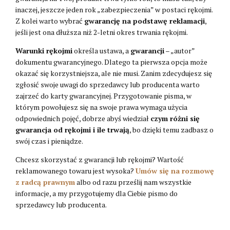
inaczej, jeszcze jeden rok „zabezpieczenia” w postaci rękojmi.
Z kolei warto wybrać
gwarancję na podstawę reklamacji
,
jeśli jest ona dłuższa niż 2-letni okres trwania rękojmi.
Warunki rękojmi
określa ustawa, a
gwarancji
– „autor”
dokumentu gwarancyjnego. Dlatego ta pierwsza opcja może
okazać się korzystniejsza, ale nie musi. Zanim zdecydujesz się
zgłosić swoje uwagi do sprzedawcy lub producenta warto
zajrzeć do karty gwarancyjnej. Przygotowanie pisma, w
którym powołujesz się na swoje prawa wymaga użycia
odpowiednich pojęć, dobrze abyś wiedział
czym różni się
gwarancja od rękojmi i ile trwają
, bo dzięki temu zadbasz o
swój czas i pieniądze.
Chcesz skorzystać z gwarancji lub rękojmi? Wartość
reklamowanego towaru jest wysoka?
Umów się na rozmowę
z radcą prawnym
albo od razu prześlij nam wszystkie
informacje, a my przygotujemy dla Ciebie pismo do
sprzedawcy lub producenta.