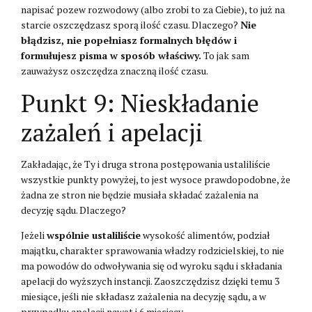
napisać pozew rozwodowy (albo zrobi to za Ciebie), to już na
starcie oszczędzasz sporą ilość czasu. Dlaczego?
Nie
błądzisz, nie popełniasz formalnych błędów i
formułujesz pisma w sposób właściwy.
To jak sam
zauważysz oszczędza znaczną ilość czasu.
Punkt 9: Nieskładanie
zażaleń i apelacji
Zakładając, że Ty i druga strona postępowania ustaliliście
wszystkie punkty powyżej, to jest wysoce prawdopodobne, że
żadna ze stron nie będzie musiała składać zażalenia na
decyzję sądu. Dlaczego?
Jeżeli
wspólnie ustaliliście
wysokość alimentów, podział
majątku, charakter sprawowania władzy rodzicielskiej, to nie
ma powodów do odwoływania się od wyroku sądu i składania
apelacji do wyższych instancji. Zaoszczędzisz dzięki temu 3
miesiące, jeśli nie składasz zażalenia na decyzję sądu, a w
przypadku apelacji nawet i 6 miesięcy.