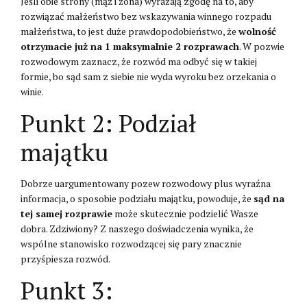
Jeśli obie strony (mąż i żona) wyrażają zgodę na to, aby
rozwiązać małżeństwo bez wskazywania winnego rozpadu
małżeństwa, to jest duże prawdopodobieństwo, że
wolność
otrzymacie już na 1 maksymalnie 2 rozprawach
. W pozwie
rozwodowym zaznacz, że rozwód ma odbyć się w takiej
formie, bo sąd sam z siebie nie wyda wyroku bez orzekania o
winie.
Punkt 2: Podział
majątku
Dobrze uargumentowany pozew rozwodowy plus wyraźna
informacja, o sposobie podziału majątku, powoduje, że
sąd na
tej samej rozprawie
może skutecznie podzielić Wasze
dobra. Zdziwiony? Z naszego doświadczenia wynika, że
wspólne stanowisko rozwodzącej się pary znacznie
przyśpiesza rozwód.
Punkt 3: