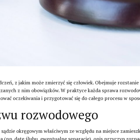
czeń, z jakim może zmierzyć się człowiek. Obejmuje rozstanie
ązanych z nim obowiązków. W praktyce każda sprawa rozwodow
ać oczekiwania i przygotować się do całego procesu w sposób
ozwu rozwodowego
w sądzie okręgowym właściwym ze względu na miejsce zamieszk
 (np. datę ślubu, ewentualne separacje), opis przyczyn rozpad