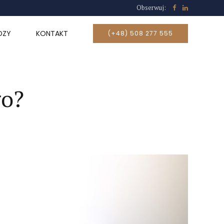
Obserwuj:
DZY
KONTAKT
(+48) 508 277 555
go?