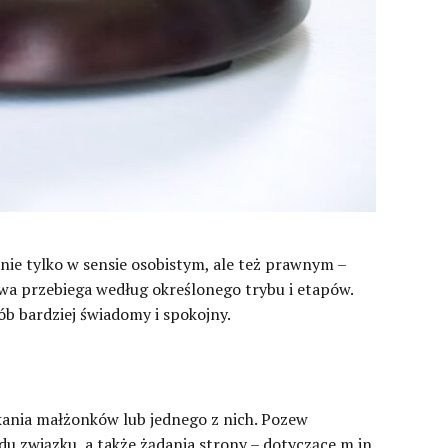
 nie tylko w sensie osobistym, ale też prawnym –
a przebiega według określonego trybu i etapów.
 bardziej świadomy i spokojny.
ania małżonków lub jednego z nich. Pozew
u związku, a także żądania strony – dotyczące m.in.