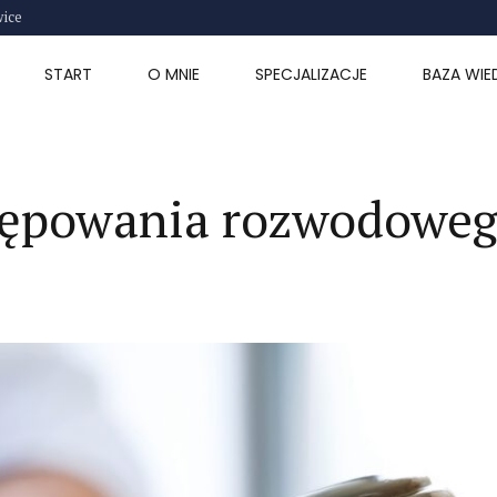
wice
START
O MNIE
SPECJALIZACJE
BAZA WIE
stępowania rozwodowe