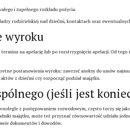
rwałego i zupełnego rozkładu pożycia.
dzy rodzicielskiej nad dziećmi, kontaktach oraz ewentualnych
ie wyroku
erminu na apelację lub po rozstrzygnięciu apelacji. Od tego
retne postanowienia wyroku: zawrzeć aneksy do umów najmu 
taktów z dziećmi czy rozpocząć podział majątku.
pólnego (jeśli jest konie
wnolegle z postępowaniem rozwodowym, często toczy się jak
adniki majątku, może też przyznać równowartość udziału jedne
stawie dokumentów i dowodów.