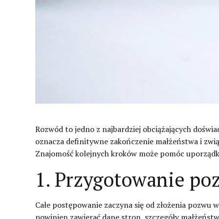
Rozwód to jedno z najbardziej obciążających doświad
oznacza definitywne zakończenie małżeństwa i zwi
Znajomość kolejnych kroków może pomóc uporządkow
1. Przygotowanie p
Całe postępowanie zaczyna się od złożenia pozwu 
powinien zawierać dane stron, szczegóły małżeństwa