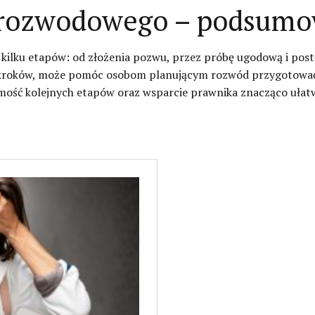
 rozwodowego – podsumo
 kilku etapów: od złożenia pozwu, przez próbę ugodową i pos
h kroków, może pomóc osobom planującym rozwód przygotować 
jomość kolejnych etapów oraz wsparcie prawnika znacząco ułat