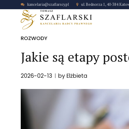
kancelaria@szaflarscy.pl
ul. Bednorza 1, 40-384 Kato
ROZWODY
Jakie są etapy po
2026-02-13
by Elżbieta